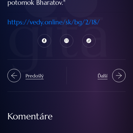
potomok Bharatov."
gītā
https://vedy.online/sk/bg/2/18/
Predošlý
Ďalší
Komentáre