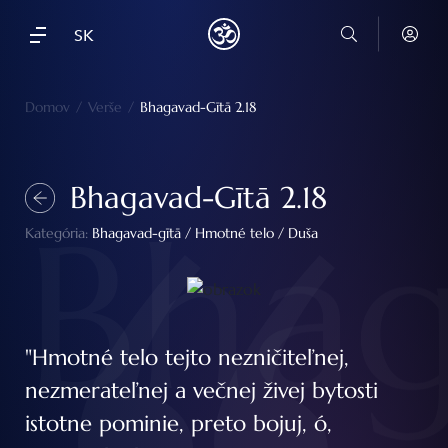
SK
Domov
/
Verše
/
Bhagavad-Gītā 2.18
Bhagavad-Gītā 2.18
Bhag
Kategória:
Bhagavad-gītā
/
Hmotné telo
/
Duša
"Hmotné telo tejto nezničiteľnej,
nezmerateľnej a večnej živej bytosti
istotne pominie, preto bojuj, ó,