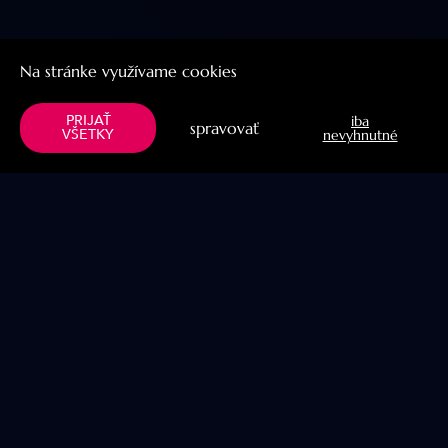
Na stránke využívame cookies
PRIJAŤ
iba
spravovať
VŠETKY
nevyhnutné
Menu
Užitočné linky
Knihy
Naše projekty
Verše
Blog
Prabhupada
YogaPit
Návod
Sledujte nás
Naše projekty