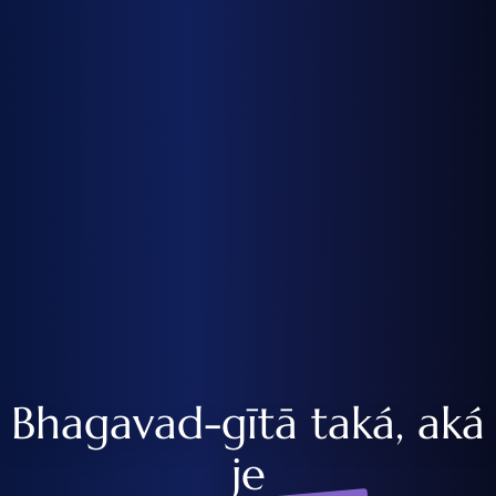
Bhagavad-gītā taká, aká
je