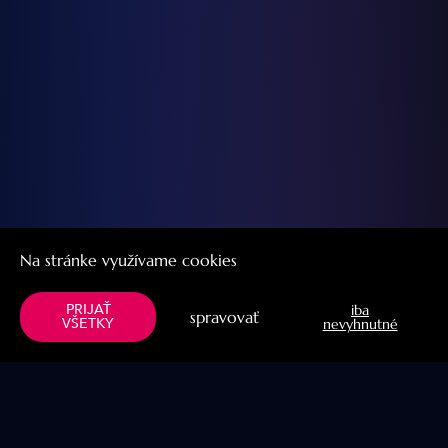
Na stránke využívame cookies
PRIJAŤ
iba
spravovať
VŠETKY
nevyhnutné
Knih
Knihy
Zobraz všetky