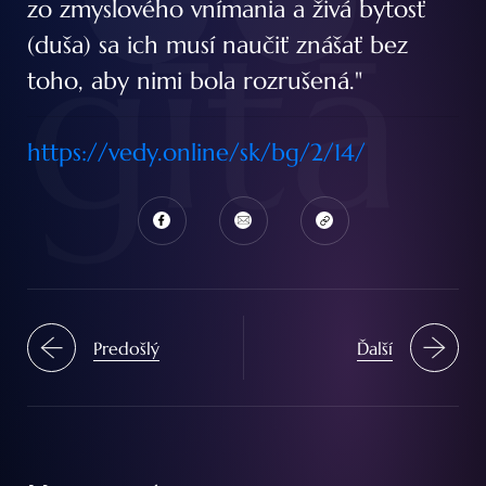
zo zmyslového vnímania a živá bytosť
gītā
(duša) sa ich musí naučiť znášať bez
toho, aby nimi bola rozrušená."
https://vedy.online/sk/bg/2/14/
Predošlý
Ďalší