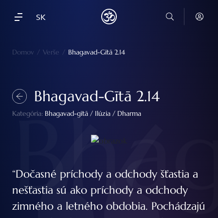
SK
Domov
/
Verše
/
Bhagavad-Gītā 2.14
Bhagavad-Gītā 2.14
Bhag
Kategória:
Bhagavad-gītā
/
Ilúzia
/
Dharma
“Dočasné príchody a odchody šťastia a
nešťastia sú ako príchody a odchody
zimného a letného obdobia. Pochádzajú