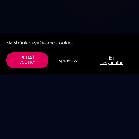
Na stránke využívame cookies
PRIJAŤ
iba
spravovať
VŠETKY
nevyhnutné
Menu
Užitočné linky
Knihy
Naše projekty
Verše
Blog
Prabhupada
YogaPit