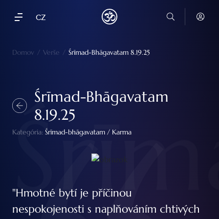
CZ
Domov
/
Verše
/
Śrīmad-Bhāgavatam 8.19.25
Śrīmad-Bhāgavatam
Śrīm
8.19.25
Kategória:
Śrīmad-bhāgavatam
/
Karma
"Hmotné bytí je příčinou
nespokojenosti s naplňováním chtivých