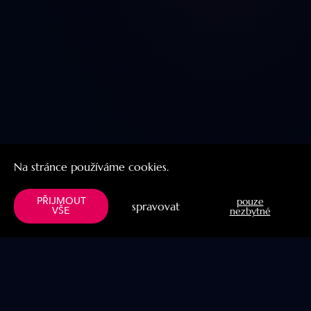
Na stránce používáme cookies.
PŘIJMOUT
pouze
spravovat
VŠE
nezbytné
Menu
Užitočné linky
Knihy
Naše projekty