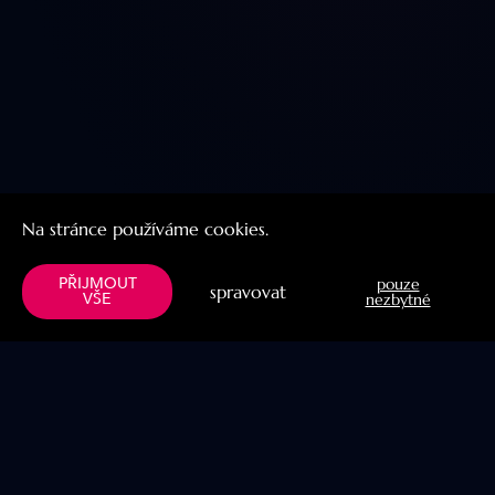
Na stránce používáme cookies.
PŘIJMOUT
pouze
spravovat
VŠE
nezbytné
Menu
Užitočné linky
Knihy
Naše projekty
Verše
Blog