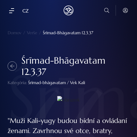
CZ
Domov
/
Verše
/
Śrīmad-Bhāgavatam 12.3.37
Śrīmad-Bhāgavatam
Śrīm
12.3.37
Kategória:
Śrīmad-bhāgavatam
/
Vek Kali
"Muži Kali-yugy budou bídní a ovládaní
ženami. Zavrhnou své otce, bratry,