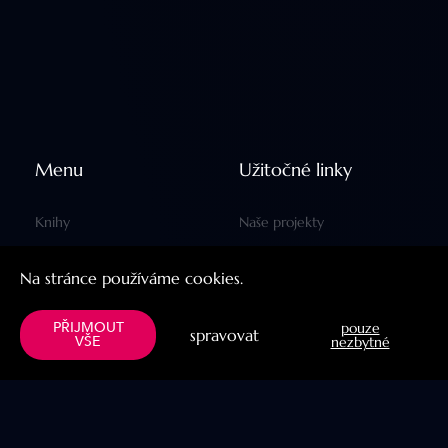
Menu
Užitočné linky
Knihy
Naše projekty
Verše
Blog
Na stránce používáme cookies.
Prabhupada
YogaPit
PŘIJMOUT
pouze
spravovat
VŠE
nezbytné
Návod
Sledujte nás
Naše projekty
Facebook
Prepisy