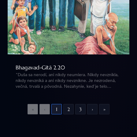
Bhagavad-Gītā 2.20
"Duša sa nerodí, ani nikdy neumiera. Nikdy nevznikla,
nikdy nevzniká a ani nikdy nevznikne. Je nezrodená,
večná, trvalá a pôvodná. Nezahynie, keď je telo
zabité." https://vedy.online/sk/bg/2/20/
«
‹
1
2
3
›
»