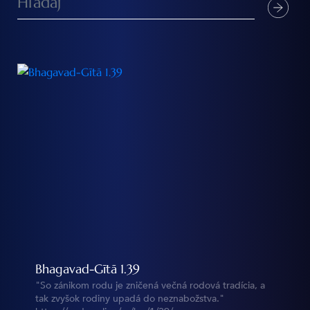
Bhagavad-Gītā 1.39
"So zánikom rodu je zničená večná rodová tradícia, a
tak zvyšok rodiny upadá do neznabožstva."