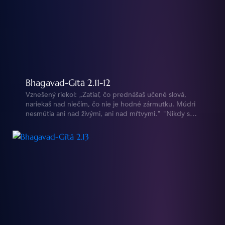
Bhagavad-Gītā 2.11-12
Vznešený riekol: „Zatiaľ, čo prednášaš učené slová,
nariekaš nad niečím, čo nie je hodné zármutku. Múdri
nesmútia ani nad živými, ani nad mŕtvymi." "Nikdy sa
veru nestalo, že by nebolo Mňa, teba či týchto kráľov;
a nikdy sa ani nestane, že by sme raz prestali
existovať." https://vedy.online/cz/bg/2/11/ &
https://vedy.online/cz/bg/2/12/