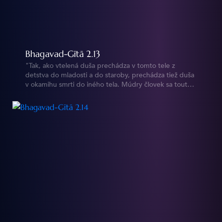
Bhagavad-Gītā 2.13
"Tak, ako vtelená duša prechádza v tomto tele z
detstva do mladosti a do staroby, prechádza tiež duša
v okamihu smrti do iného tela. Múdry človek sa touto
zmenou nedá zmiasť." https://vedy.online/sk/bg/2/13/