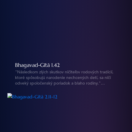
Bhagavad-Gītā 1.42
"Následkom zlých skutkov ničiteľov rodových tradícií,
ktoré spôsobujú narodenie nechcených detí, sa ničí
odveký spoločenský poriadok a blaho rodiny."
https://vedy.online/cz/bg/1/42/