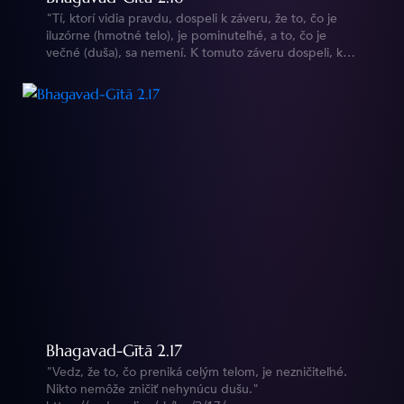
"Tí, ktorí vidia pravdu, dospeli k záveru, že to, čo je
iluzórne (hmotné telo), je pominuteľné, a to, čo je
večné (duša), sa nemení. K tomuto záveru dospeli, keď
študovali povahu jedného i druhého."
https://vedy.online/sk/bg/2/16/
Bhagavad-Gītā 2.17
"Vedz, že to, čo preniká celým telom, je nezničiteľné.
Nikto nemôže zničiť nehynúcu dušu."