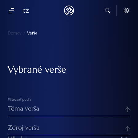
CZ
Domov
/
Verše
Vybrané verše
Verš
Filtrovať podľa
Téma verša
Zdroj verša