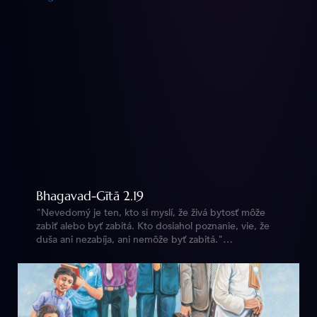
Bhagavad-Gītā 2.19
"Nevedomý je ten, kto si myslí, že živá bytosť môže
zabiť alebo byť zabitá. Kto dosiahol poznanie, vie, že
duša ani nezabíja, ani nemôže byť zabitá."
https://vedy.online/sk/bg/2/19/