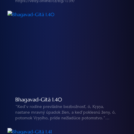
https://vedy.online/cz/bg/1/39/
Bhagavad-Gītā 1.40
"Keď v rodine prevládne bezbožnosť, ó, Kṛṣṇa,
nastane mravný úpadok žien, a keď poklesnú ženy, ó,
potomok Vṛṣṇiho, príde nežiadúce potomstvo."
https://vedy.online/cz/bg/1/40/