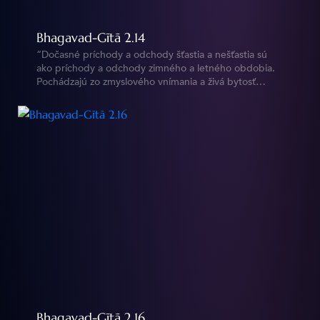
Bhagavad-Gītā 2.14
“Dočasné príchody a odchody šťastia a nešťastia sú
ako príchody a odchody zimného a letného obdobia.
Pochádzajú zo zmyslového vnímania a živá bytosť
(duša) sa ich musí naučiť znášať bez toho, aby nimi
bola rozrušená." https://vedy.online/sk/bg/2/14/
Bhagavad-Gītā 2.16