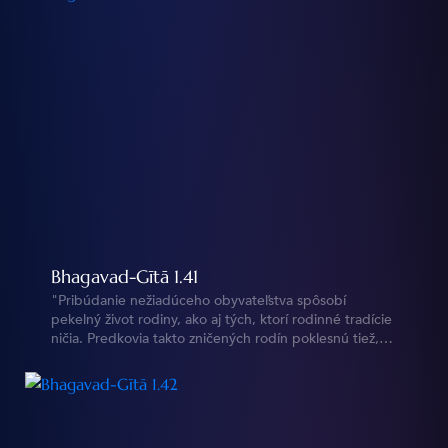
Bhagavad-Gītā 1.41
"Pribúdanie nežiadúceho obyvateľstva spôsobí
pekelný život rodiny, ako aj tých, ktorí rodinné tradície
ničia. Predkovia takto zničených rodín poklesnú tiež,
lebo sa im prestane obetovať jedlo a voda."
https://vedy.online/cz/bg/1/41/