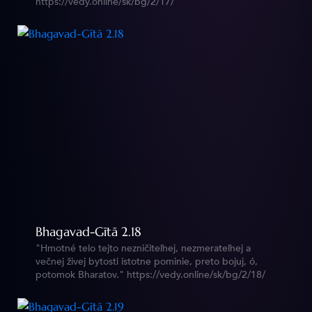
https://vedy.online/sk/bg/2/17/
Bhagavad-Gītā 2.18
"Hmotné telo tejto nezničiteľnej, nezmerateľnej a
večnej živej bytosti istotne pominie, preto bojuj, ó,
potomok Bharatov." https://vedy.online/sk/bg/2/18/