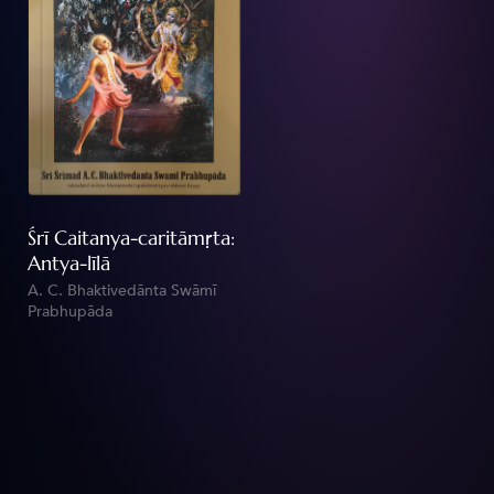
cari
SÉRI
Śrī Caitanya-caritāmṛta:
Antya-līlā
A. C. Bhaktivedānta Swāmī
Prabhupāda