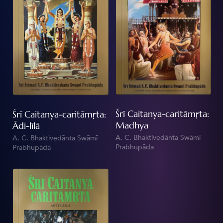
Cait
Śrī Caitanya-caritāmṛta:
Śrī Caitanya-caritāmṛta:
Madhya
Ādi-līlā
A. C. Bhaktivedānta Swāmī
A. C. Bhaktivedānta Swāmī
Prabhupāda
Prabhupāda