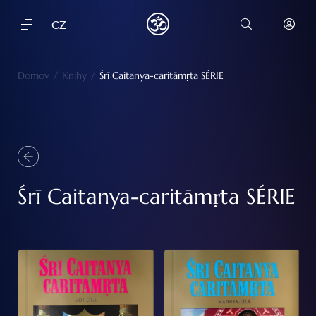
CZ
Domov
/
Knihy
/
Śrī Caitanya-caritāmṛta SÉRIE
Śrī Caitanya-caritāmṛta SÉRIE
Śrī