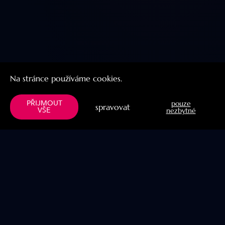
Na stránce používáme cookies.
PŘIJMOUT
pouze
spravovat
VŠE
nezbytné
Menu
Užitočné linky
Knihy
Naše projekty
Verše
Blog
Prabhupada
YogaPit