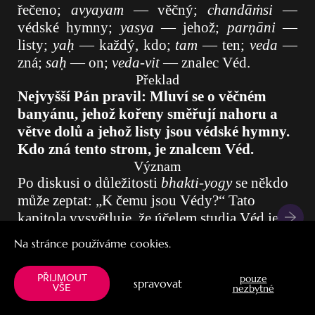
Stiahnuť
Obľúbené
Na stránce používáme cookies.
PŘIJMOUT
pouze
spravovat
VŠE
nezbytné